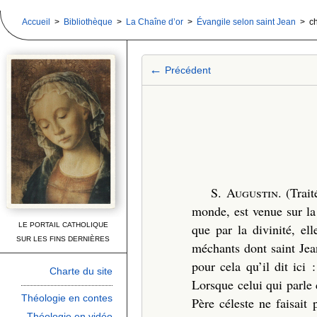
Accueil
>
Bibliothèque
>
La Chaîne d’or
>
Évangile selon saint Jean
> cha
←
Précédent
S. Augustin
. (Trai
monde, est venue sur la t
LE PORTAIL CATHOLIQUE
que par la divinité, ell
SUR LES FINS DERNIÈRES
méchants dont saint Jean
pour cela qu’il dit ici
Charte du site
Lorsque celui qui parle 
Théologie en contes
Père céleste ne faisait
Théologie en vidéo